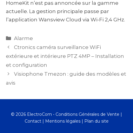
HomeKit n’est pas annoncée sur la gamme
actuelle. La gestion principale passe par
l’application Wansview Cloud via Wi-Fi 2,4 GHz.
Catégories
Alarme
Ctronics caméra surveillance WiFi
extérieure et intérieure PTZ 4MP – Installation
et configuration
Visiophone Tmezon : guide des modèles et
avis
© 2026 ElectroCom •
Conditions Générales de Vente
|
Contact
|
Mentions légales
|
Plan du site