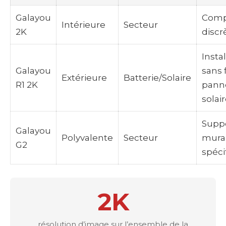
Galayou
Comp
Intérieure
Secteur
2K
discr
Insta
Galayou
sans f
Extérieure
Batterie/Solaire
R1 2K
pann
solai
Supp
Galayou
Polyvalente
Secteur
mura
G2
spéci
2K
résolution d’image sur l’ensemble de la