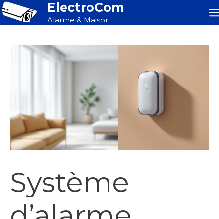
ElectroCom
Aller
au
Alarme & Maison
contenu
Système
d’alarme